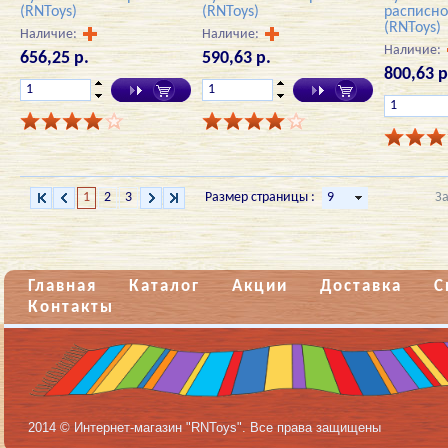
(RNToys)
(RNToys)
расписн
(RNToys)
Наличие:
Наличие:
Наличие:
656,25 р.
590,63 р.
800,63 р
1
2
3
Размер страницы :
З
Главная
Каталог
Акции
Доставка
С
Контакты
2014 © Интернет-магазин "RNToys". Все права защищены