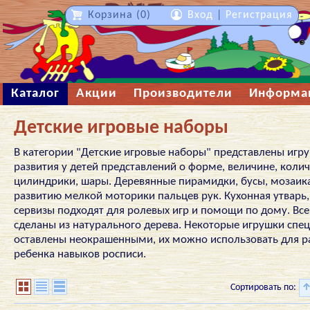
Корзина (0)
Вход
|
Регистрация
Каталог
Акции
Производители
Информа
Детские игровые наборы
В категории "Детские игровые наборы" представлены игр
развития у детей представлений о форме, величине, колич
цилиндрики, шары. Деревянные пирамидки, бусы, мозаик
развитию мелкой моторики пальцев рук. Кухонная утварь,
сервизы подходят для ролевых игр и помощи по дому. Вс
сделаны из натурального дерева. Некоторые игрушки спе
оставлены неокрашенными, их можно использовать для р
ребенка навыков росписи.
Сортировать по: