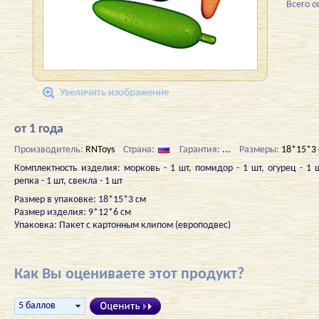
Всего 
Увеличить изображение
от 1 года
Производитель:
RNToys
Страна:
Гарантия:
...
Размеры:
18*15*3
Комплектность изделия: морковь - 1 шт, помидор - 1 шт, огурец - 1 ш
репка - 1 шт, свекла - 1 шт
Размер в упаковке: 18*15*3 см
Размер изделия: 9*12*6 см
Упаковка: Пакет с картонным клипом (европодвес)
Как Вы оцениваете этот продукт?