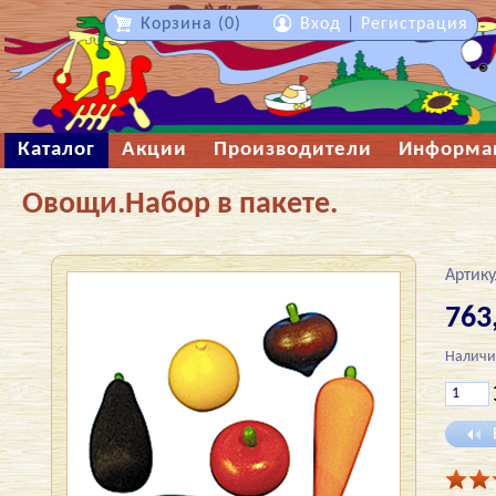
Корзина (0)
Вход
|
Регистрация
Каталог
Акции
Производители
Информа
Овощи.Набор в пакете.
Артику
763
Наличи