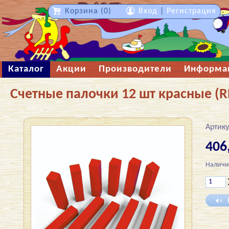
Корзина (0)
Вход
|
Регистрация
Каталог
Акции
Производители
Информа
Счетные палочки 12 шт красные (R
Артику
406
Наличи