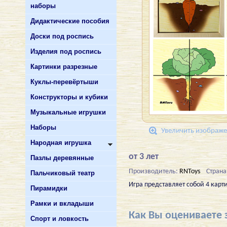
наборы
Дидактические пособия
Доски под роспись
Изделия под роспись
Картинки разрезные
Куклы-перевёртыши
Конструкторы и кубики
Музыкальные игрушки
Наборы
Увеличить изображ
Народная игрушка
от 3 лет
Пазлы деревянные
Производитель:
RNToys
Страна
Пальчиковый театр
Игра представляет собой 4 карт
Пирамидки
Рамки и вкладыши
Как Вы оцениваете 
Спорт и ловкость