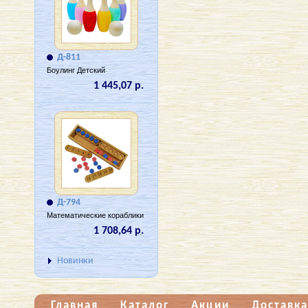
Д-811
Боулинг Детский
1 445,07 р.
Д-794
Математические кораблики
1 708,64 р.
Новинки
Главная
Каталог
Акции
Доставка