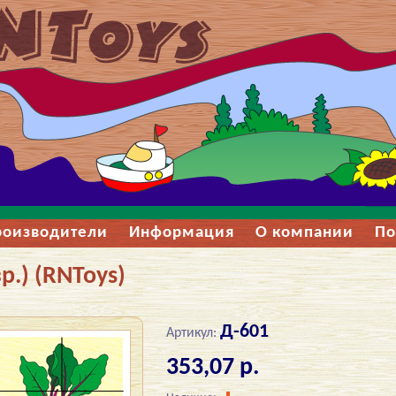
роизводители
Информация
О компании
По
.) (RNToys)
Д-601
Артикул:
353,07 р.