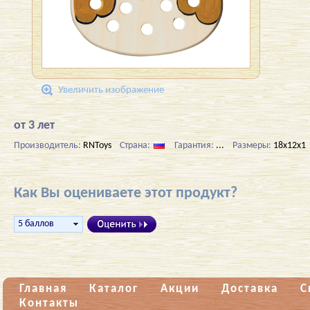
Увеличить изображение
от 3 лет
Производитель:
RNToys
Страна:
Гарантия:
...
Размеры:
18x12x1
Как Вы оцениваете этот продукт?
Главная
Каталог
Акции
Доставка
С
Контакты