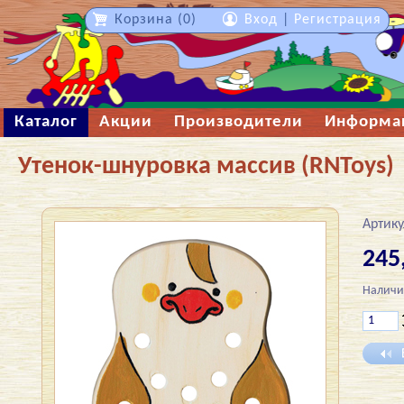
Корзина (0)
Вход
|
Регистрация
Каталог
Акции
Производители
Информа
Утенок-шнуровка массив (RNToys)
Артику
245
Наличи