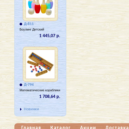
Д-811
Боулинг Детский
1 445,07 р.
Д-794
Математические кораблики
1 708,64 р.
Новинки
Главная
Каталог
Акции
Доставка