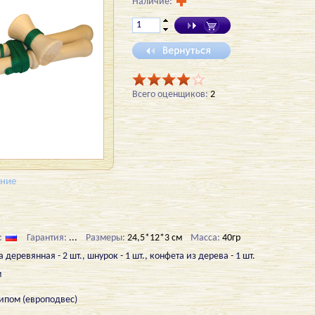
Наличие:
Всего оценщиков:
2
ение
:
Гарантия:
...
Размеры:
24,5*12*3 см
Масса:
40гр
деревянная - 2 шт., шнурок - 1 шт., конфета из дерева - 1 шт.
м
липом (европодвес)