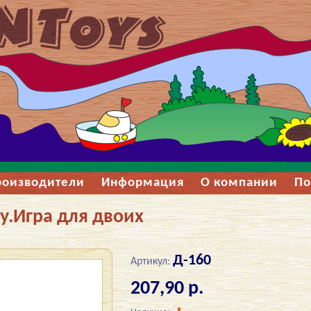
роизводители
Информация
О компании
По
у.Игра для двоих
Д-160
Артикул:
207,90 р.