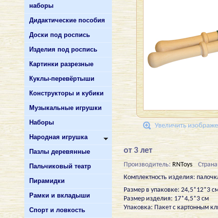
наборы
Дидактические пособия
Доски под роспись
Изделия под роспись
Картинки разрезные
Куклы-перевёртыши
Конструкторы и кубики
Музыкальные игрушки
Наборы
Увеличить изображ
Народная игрушка
от 3 лет
Пазлы деревянные
Производитель:
RNToys
Страна
Пальчиковый театр
Комплектность изделия: палочка 
Пирамидки
Размер в упаковке: 24,5*12*3 с
Рамки и вкладыши
Размер изделия: 17*4,5*3 см
Упаковка: Пакет с картонным к
Спорт и ловкость