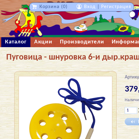
Корзина (0)
Вход
|
Регистрация
Каталог
Акции
Производители
Информа
Пуговица - шнуровка 6-и дыр.краш
Артику
379
Наличи