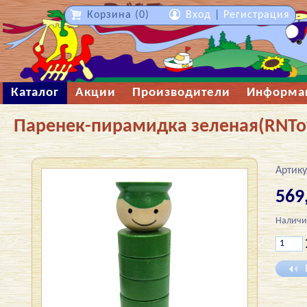
Корзина (0)
Вход
|
Регистрация
Каталог
Акции
Производители
Информа
Паренек-пирамидка зеленая(RNTo
Артику
569
Наличи