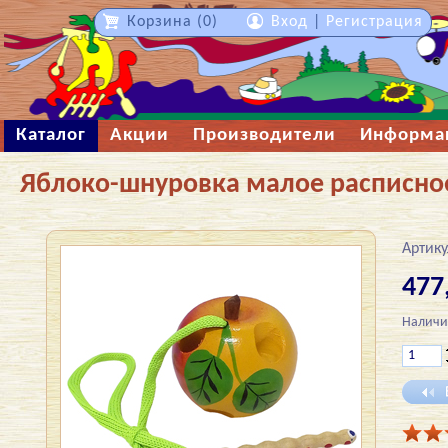
Корзина (0)
Вход
|
Регистрация
Каталог
Акции
Производители
Информа
Яблоко-шнуровка малое расписное
Артику
477
Наличи