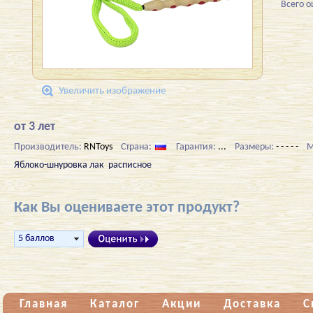
Всего 
Увеличить изображение
от 3 лет
Производитель:
RNToys
Страна:
Гарантия:
...
Размеры:
- - - - -
М
Яблоко-шнуровка лак расписное
Как Вы оцениваете этот продукт?
Главная
Каталог
Акции
Доставка
С